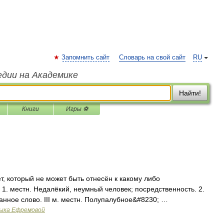
Запомнить сайт
Словарь на свой сайт
RU
едии на Академике
Найти!
Книги
Игры ⚽
т, который не может быть отнесён к какому либо
. 1. местн. Недалёкий, неумный человек; посредственность. 2.
нное слово. III м. местн. Полупалубное&#8230; …
зыка Ефремовой