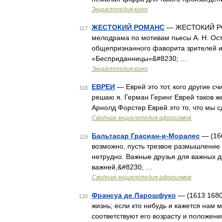
Энциклопедия кино
ЖЕСТОКИЙ РОМАНС
— ЖЕСТОКИЙ РОМА
117
мелодрама по мотивам пьесы А. Н. Ост
общепризнанного фаворита зрителей и 
«Бесприданницы»&#8230; …
Энциклопедия кино
ЕВРЕИ
— Еврей это тот, кого другие сч
118
решаю я. Герман Геринг Еврей таков же
Арнолд Форстер Еврей это то, что мы 
Сводная энциклопедия афоризмов
Бальтасар Грасиан-и-Моралес
— (160
119
возможно, пусть трезвое размышление 
нетрудно. Важные друзья для важных д
важней,&#8230; …
Сводная энциклопедия афоризмов
Франсуа де Ларошфуко
— (1613 1680 
120
жизнь; если кто нибудь и кажется нам м
соответствуют его возрасту и положен