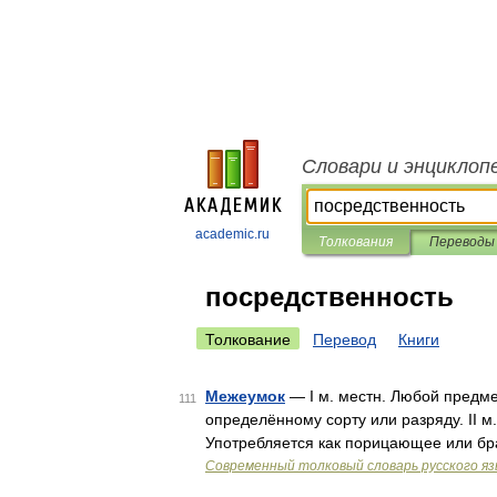
Словари и энциклоп
academic.ru
Толкования
Переводы
посредственность
Толкование
Перевод
Книги
Межеумок
— I м. местн. Любой предме
111
определённому сорту или разряду. II м
Употребляется как порицающее или бра
Современный толковый словарь русского я