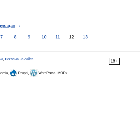
дующая
→
7
8
9
10
11
12
13
ка
,
Реклама на сайте
18+
omla,
Drupal,
WordPress, MODx.