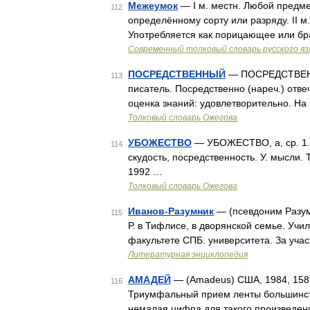
Межеумок
— I м. местн. Любой предме
112
определённому сорту или разряду. II м
Употребляется как порицающее или бра
Современный толковый словарь русского я
ПОСРЕДСТВЕННЫЙ
— ПОСРЕДСТВЕННЫЙ
113
писатель. Посредственно (нареч.) отвеч
оценка знаний: удовлетворительно. На
Толковый словарь Ожегова
УБОЖЕСТВО
— УБОЖЕСТВО, а, ср. 1. Ф
114
скудость, посредственность. У. мысли.
1992 …
Толковый словарь Ожегова
Иванов-Разумник
— (псевдоним Разумн
115
Р. в Тифлисе, в дворянской семье. Учи
факультете СПБ. университета. За уча
Литературная энциклопедия
АМАДЕЙ
— (Amadeus) США, 1984, 158
116
Триумфальный прием ленты большинств
немалая цифра для такого произведени