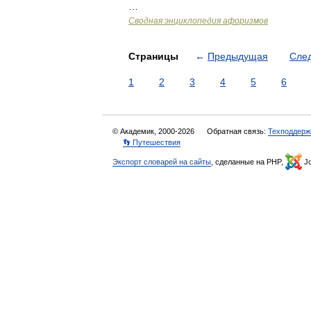
…
Сводная энциклопедия афоризмов
Страницы
←
Предыдущая
Сле
1
2
3
4
5
6
© Академик, 2000-2026
Обратная связь:
Техподдерж
👣 Путешествия
Экспорт словарей на сайты
, сделанные на PHP,
Jo