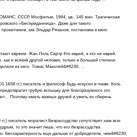
НС, СССР, Мосфильм, 1984, цв., 145 мин. Трагическая
ровского «Бесприданница». Даже для такого
прокатчиков, как Эльдар Рязанов, постановка в кино
итают евреем. Жан Поль Сартр Кто еврей, а кто не еврей,
, как и всякий другой человек, только в большей степени.
сделали из него. Томас Маколей&#8230; …
1 1658 гг.) писатель и философ Будь искусен в гневе. Коль
предотвратит грубую вспышку для благоразумного это
ел… Поэтому иметь важных друзей и уметь их сберечь
гг.) писатель моралист Безрассудство сопутствует нам всю
удрым, то это значит лишь, что его безрассудства
ию. Бесхарактерность еще дальше от добродетели, чем&#8230;