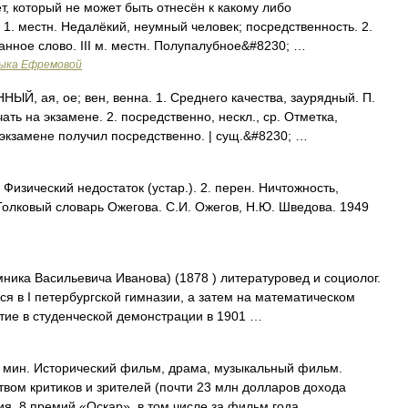
т, который не может быть отнесён к какому либо
. 1. местн. Недалёкий, неумный человек; посредственность. 2.
нное слово. III м. местн. Полупалубное&#8230; …
зыка Ефремовой
, ая, ое; вен, венна. 1. Среднего качества, заурядный. П.
ать на экзамене. 2. посредственно, нескл., ср. Отметка,
 экзамене получил посредственно. | сущ.&#8230; …
изический недостаток (устар.). 2. перен. Ничтожность,
 Толковый словарь Ожегова. С.И. Ожегов, Н.Ю. Шведова. 1949
ика Васильевича Иванова) (1878 ) литературовед и социолог.
лся в I петербургской гимназии, а затем на математическом
стие в студенческой демонстрации в 1901 …
 мин. Исторический фильм, драма, музыкальный фильм.
ом критиков и зрителей (почти 23 млн долларов дохода
я, 8 премий «Оскар», в том числе за фильм года …